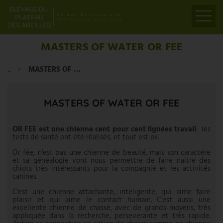
ACCUEIL
MASTERS OF WATER OR FEE
PRÉSENTATION
...
MASTERS OF WATER OR FEE
ELEVAGE
LIENS
MASTERS OF WATER OR FEE
PARTENAIRES
VIDÉOS
OR FEE est une chienne cent pour cent lignées travail
. les
tests de santé ont été réalisés, et tout est ok.
CONTACT
Or fée, n'est pas une chienne de beauté, mais son caractére
et sa généalogie vont nous permettre de faire naitre des
chiots très intéressants pour la compagnie et les activités
canines.
C'est une chienne attachante, inteligente, qui aime faire
plaisir et qui aime le contact humain. C'est aussi une
excellente chienne de chasse, avec de grands moyens, très
appliquée dans la recherche, perseverante et très rapide.