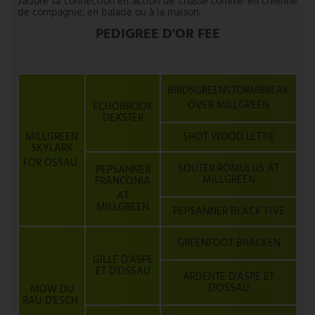
J'adore sa connection en action de chasse comme en chienne
de compagnie, en balade ou à la maison.
PEDIGREE D'OR FEE
BIRDSGREENSTORMBREAK
OVER MILLGREEN
ECHOBROOK
DEXSTER
MILLGREEN
SHOT WOOD LETTIE
SKYLARK
FOR OSSAU
SOUTER ROMULUS AT
PEPSANNER
MILLGREEN
FRANCONIA
AT
MILLGREEN
PEPSANNER BLACK FIVE
GREENFOOT BRACKEN
GILLE D'ASPE
ET D'OSSAU
ARDENTE D'ASPE ET
D'OSSAU
MOW DU
RAU D'ESCH