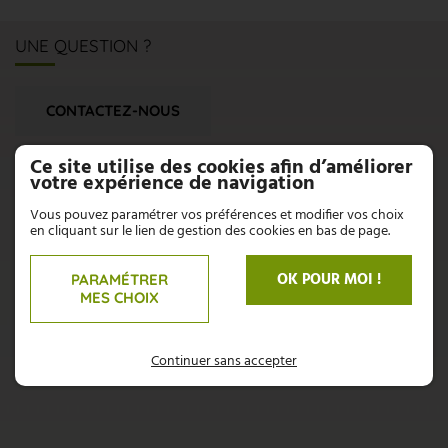
UNE QUESTION ?
CONTACTEZ-NOUS
N'hésitez pas, nous sommes là pour répondre à vos
Ce site utilise des cookies afin d’améliorer
interrogations :
votre expérience de navigation
Vous pouvez paramétrer vos préférences et modifier vos choix
05 53 58 94 66
en cliquant sur le lien de gestion des cookies en bas de page.
06 71 71 70 94
OK POUR MOI !
PARAMÉTRER
MES CHOIX
AZZOPARDI
Les Abeilles
Continuer sans accepter
24130 PRIGONRIEUX