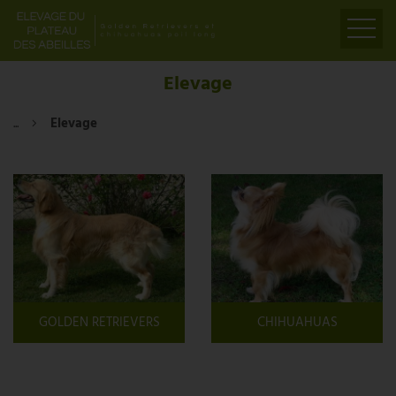
ACCUEIL
Elevage
PRÉSENTATION
...
Elevage
ELEVAGE
LIENS
PARTENAIRES
VIDÉOS
CONTACT
GOLDEN RETRIEVERS
CHIHUAHUAS