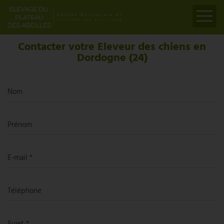
Contacter votre Eleveur des chiens en
ACCUEIL
Dordogne (24)
PRÉSENTATION
ELEVAGE
Nom
LIENS
PARTENAIRES
VIDÉOS
Prénom
CONTACT
E-mail *
Téléphone
Sujet *