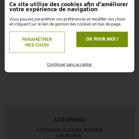
demande sont marquées par un astérisque.
Ce site utilise des cookies afin d’améliorer
votre expérience de navigation
ENVOYER
Vous pouvez paramétrer vos préférences et modifier vos choix
en cliquant sur le lien de gestion des cookies en bas de page.
OK POUR MOI !
PARAMÉTRER
MES CHOIX
Continuer sans accepter
AZZOPARDI
AZZOPARDI GEORGES AUGUSTE
Les Abeilles