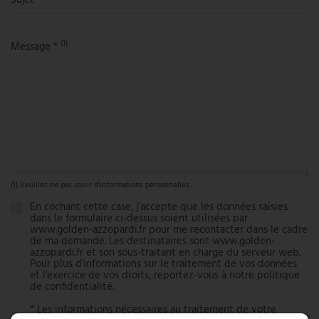
(1)
Message *
(1) Veuillez ne pas saisir d'informations personnelles.
En cochant cette case, j’accepte que les données saisies
dans le formulaire ci-dessus soient utilisées par
www.golden-azzopardi.fr pour me recontacter dans le cadre
de ma demande. Les destinataires sont www.golden-
azzopardi.fr et son sous-traitant en charge du serveur web.
Pour plus d'informations sur le traitement de vos données
et l'exercice de vos droits, reportez-vous à notre
politique
de confidentialité
.
* Les informations nécessaires au traitement de votre