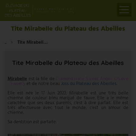
ACCUEIL
Tite Mirabelle du Plateau des Abeilles
PRÉSENTATION
...
Tite Mirabelle du Plateau des Abeilles
ELEVAGE
LIENS
Tite Mirabelle du Plateau des Abeilles
PARTENAIRES
VIDÉOS
Mirabelle
est la fille de
Diamondskane Sweet Angeli OfLove
- Sweety
et de notre beau
Joss du Plateau des Abeilles
.
CONTACT
Elle est née le 17 Juin 2022. Mirabelle est une très belle
chienne de couleur bleu marqué de fauve. Elle a le même
caractère que ses deux parents, c'est à dire parfait. Elle est
très affectueuse avec tout le monde, c'est un amour de
chienne.
Sa dentition est parfaite.