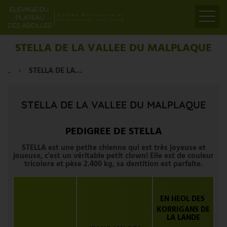
ACCUEIL
STELLA DE LA VALLEE DU MALPLAQUE
PRÉSENTATION
...
STELLA DE LA VALLEE DU MALPLAQUE
ELEVAGE
LIENS
STELLA DE LA VALLEE DU MALPLAQUE
PARTENAIRES
VIDÉOS
PEDIGREE DE STELLA
CONTACT
STELLA est une petite chienne qui est très joyeuse et
joueuse, c'est un véritable petit clown! Elle est de couleur
tricolore et pèse 2.400 kg, sa dentition est parfaite.
EN HEOL DES
KORRIGANS DE
LA LANDE