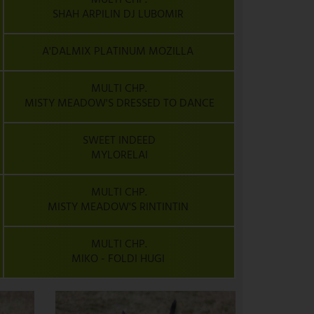
SHAH ARPILIN DJ LUBOMIR
A'DALMIX PLATINUM MOZILLA
MULTI CHP.
MISTY MEADOW'S DRESSED TO DANCE
SWEET INDEED
MYLORELAI
MULTI CHP.
MISTY MEADOW'S RINTINTIN
MULTI CHP.
MIKO - FOLDI HUGI