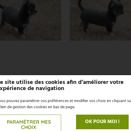
e site utilise des cookies afin d’améliorer votre
xpérience de navigation
us pouvez paramétrer vos préférences et modifier vos choix en cliquant su
 lien de gestion des cookies en bas de page.
OK POUR MOI !
PARAMÉTRER MES
CHOIX