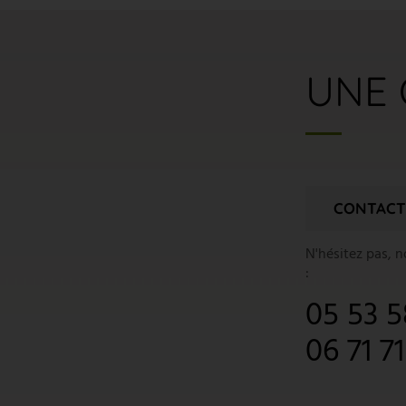
UNE 
CONTACT
N'hésitez pas, 
:
05 53 5
06 71 7