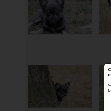
C
e
Vo
le