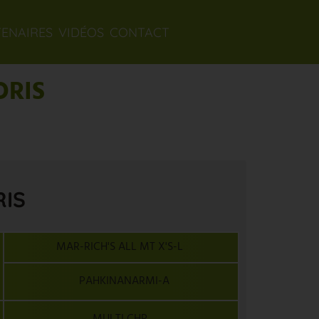
TENAIRES
VIDÉOS
CONTACT
ORIS
RIS
MAR-RICH'S ALL MT X'S-L
PAHKINANARMI-A
MULTI CHP.