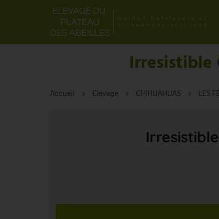
Irresistibl
Accueil
Elevage
CHIHUAHUAS
LES F
Irresistib