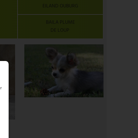
EILAND OUBURG
BAILA PLUME
DE LOUP
r