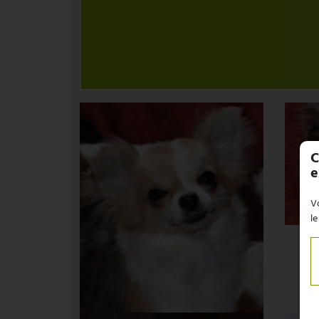
C
e
Vo
le