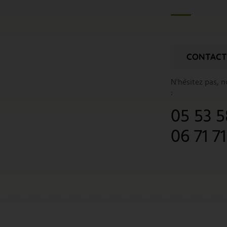
CONTACT
N'hésitez pas, 
:
05 53 5
06 71 7