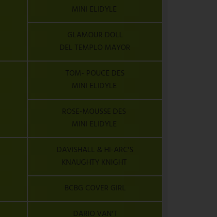
MINI ELIDYLE
GLAMOUR DOLL
DEL TEMPLO MAYOR
TOM- POUCE DES
MINI ELIDYLE
ROSE-MOUSSE DES
MINI ELIDYLE
DAVISHALL & HI-ARC'S
KNAUGHTY KNIGHT
BCBG COVER GIRL
DARIO VAN'T