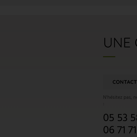
UNE 
CONTACT
N'hésitez pas, 
:
05 53 5
06 71 7