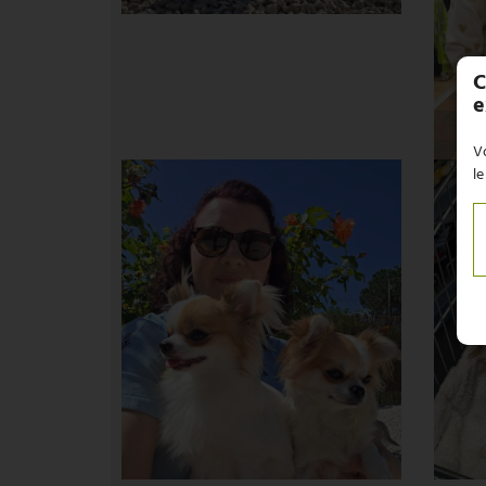
C
e
Vo
le