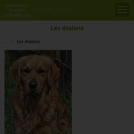
ACCUEIL
Les étalons
PRÉSENTATION
...
Les étalons
ELEVAGE
LIENS
PARTENAIRES
VIDÉOS
CONTACT