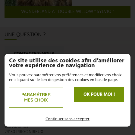
WONDERLAND AT DOUBLE WILLOW " SYLVIO "
UNE QUESTION ?
CONTACTEZ-NOUS
Ce site utilise des cookies afin d’améliorer
votre expérience de navigation
N'hésitez pas, nous sommes là pour répondre à vos
interrogations :
Vous pouvez paramétrer vos préférences et modifier vos choix
en cliquant sur le lien de gestion des cookies en bas de page.
05 53 58 94 66
OK POUR MOI !
PARAMÉTRER
06 71 71 70 94
MES CHOIX
AZZOPARDI
Continuer sans accepter
Les Abeilles
24130 PRIGONRIEUX