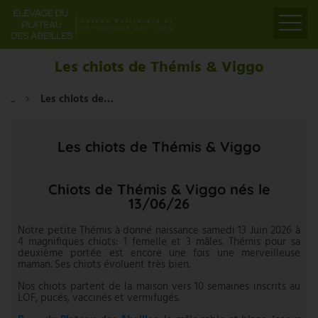
ACCUEIL
Les chiots de Thémis & Viggo
PRÉSENTATION
...
Les chiots de Thémis & Viggo
ELEVAGE
LIENS
Les chiots de Thémis & Viggo
PARTENAIRES
VIDÉOS
Chiots de Thémis & Viggo nés le
CONTACT
13/06/26
Notre petite Thémis à donné naissance samedi 13 Juin 2026 à
4 magnifiques chiots: 1 femelle et 3 mâles. Thémis pour sa
deuxième portée est encore une fois une merveilleuse
maman. Ses chiots évoluent très bien.
Nos chiots partent de la maison vers 10 semaines inscrits au
LOF, pucés, vaccinés et vermifugés.