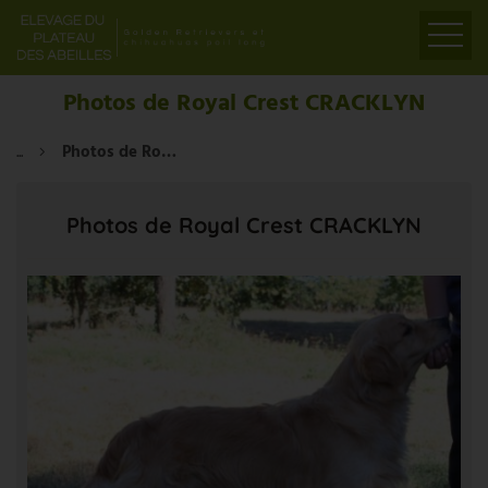
ACCUEIL
Photos de Royal Crest CRACKLYN
PRÉSENTATION
...
Photos de Royal Crest CRACKLYN
ELEVAGE
LIENS
Photos de Royal Crest CRACKLYN
PARTENAIRES
VIDÉOS
CONTACT