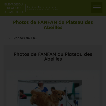
ACCUEIL
Photos de FANFAN du Plateau des
Abeilles
PRÉSENTATION
ELEVAGE
...
Photos de FANFAN du Plateau des Abeilles
LIENS
PARTENAIRES
Photos de FANFAN du Plateau des
Abeilles
VIDÉOS
CONTACT