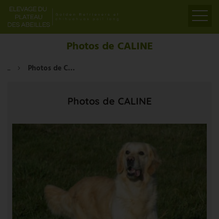
ACCUEIL
Photos de CALINE
PRÉSENTATION
...
Photos de CALINE
ELEVAGE
LIENS
Photos de CALINE
PARTENAIRES
VIDÉOS
CONTACT