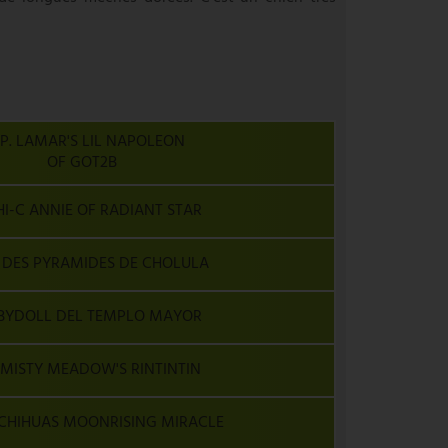
P. LAMAR'S LIL NAPOLEON
OF GOT2B
HI-C ANNIE OF RADIANT STAR
DES PYRAMIDES DE CHOLULA
BYDOLL DEL TEMPLO MAYOR
 MISTY MEADOW'S RINTINTIN
CHIHUAS MOONRISING MIRACLE