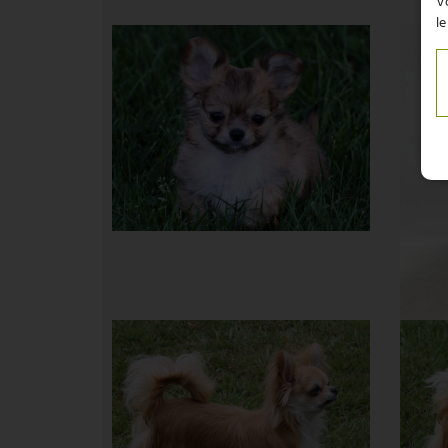
Vo
le