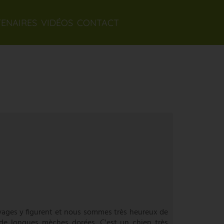
TENAIRES
VIDÉOS
CONTACT
evages y figurent et nous sommes très heureux de
c de longues mèches dorées. C'est un chien très