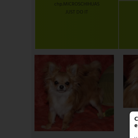
chp.MICROSCHIHUAS
JUST DO IT
C
e