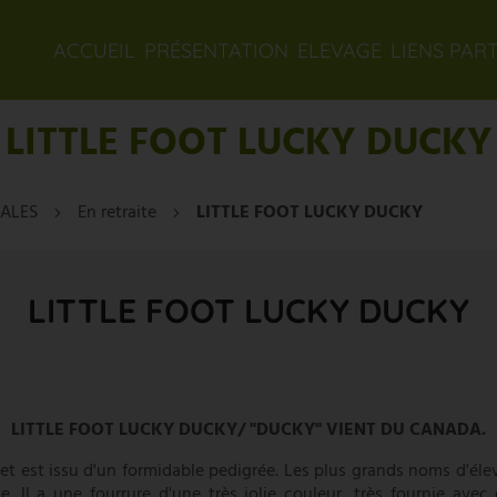
ACCUEIL
PRÉSENTATION
ELEVAGE
LIENS PAR
LITTLE FOOT LUCKY DUCKY
MALES
En retraite
LITTLE FOOT LUCKY DUCKY
LITTLE FOOT LUCKY DUCKY
LITTLE FOOT LUCKY DUCKY/ "DUCKY" VIENT DU CANADA.
 et est issu d'un formidable pedigrée. Les plus grands noms d'él
e. Il a une fourrure d'une très jolie couleur, très fournie ave