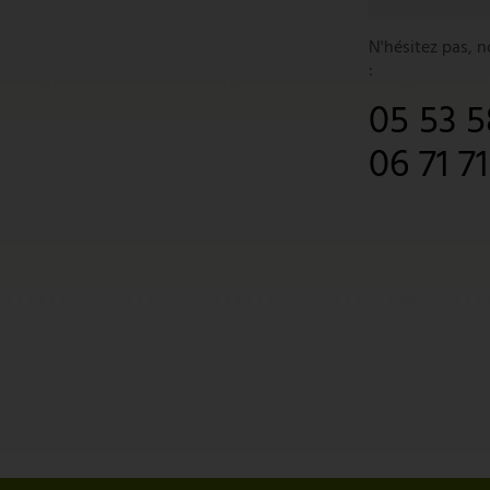
N'hésitez pas, 
:
05 53 5
06 71 7