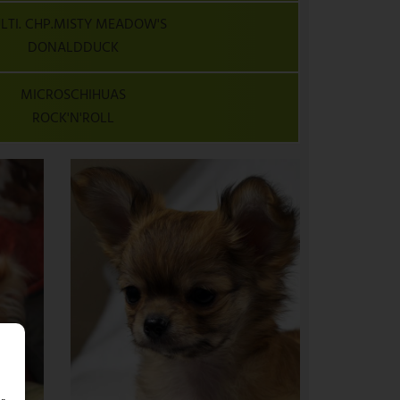
LTI. CHP.MISTY MEADOW'S
DONALDDUCK
MICROSCHIHUAS
ROCK'N'ROLL