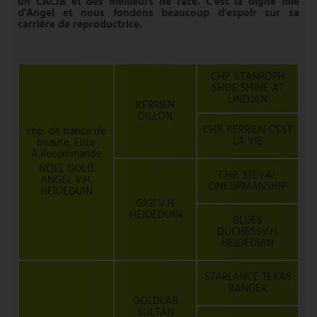
un CACIB et des meilleurs de race. C'est la digne fille
d'Angel et nous fondons beaucoup d'espoir sur sa
carrière de reproductrice.
CHP. STANROPH
SHOE SHINE AT
LINDJAN
KERRIEN
DILLON
CHP. KERRIEN C'EST
chp. de france de
LA VIE
beaute, Elite
A,Recommande
NOEL GOLD
CHP. STEVAL
ANGEL V.H.
ONEUPMANSHIP
HEIDEDUIN
GIGI V.H.
HEIDEDUIN
BLUES
DUCHESSV.H.
HEIDEDUIN
STARLANCE TEXAS
RANGER
GOLDLAB
SULTAN