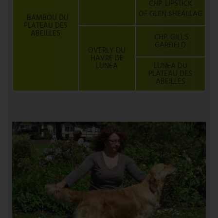
CHP. LIPSTICK
OF GLEN SHEALLAG
BAMBOU DU
PLATEAU DES
ABEILLES
CHP. GILL'S
GARFIELD
OVERLY DU
HAVRE DE
LUNEA
LUNEA DU
PLATEAU DES
ABEILLES