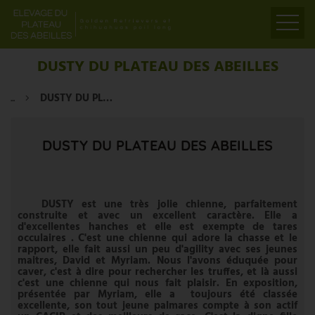
ACCUEIL
DUSTY DU PLATEAU DES ABEILLES
PRÉSENTATION
...
DUSTY DU PLATEAU DES ABEILLES
ELEVAGE
LIENS
DUSTY DU PLATEAU DES ABEILLES
PARTENAIRES
VIDÉOS
CONTACT
DUSTY est une très jolie chienne, parfaitement
construite et avec un excellent caractère. Elle a
d'excellentes hanches et elle est exempte de tares
occulaires . C'est une chienne qui adore la chasse et le
rapport, elle fait aussi un peu d'agility avec ses jeunes
maitres, David et Myriam. Nous l'avons éduquée pour
caver, c'est à dire pour rechercher les truffes, et là aussi
c'est une chienne qui nous fait plaisir. En exposition,
présentée par Myriam, elle a toujours été classée
excellente, son tout jeune palmares compte à son actif