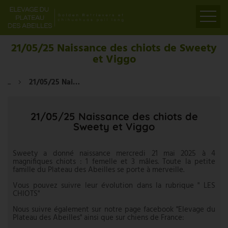
ACCUEIL
21/05/25 Naissance des chiots de Sweety
et Viggo
PRÉSENTATION
ELEVAGE
...
21/05/25 Naissance des chiots de Sweety et Viggo
LIENS
PARTENAIRES
21/05/25 Naissance des chiots de
Sweety et Viggo
VIDÉOS
CONTACT
Sweety a donné naissance mercredi 21 mai 2025 à 4
magnifiques chiots : 1 femelle et 3 mâles. Toute la petite
famille du Plateau des Abeilles se porte à merveille.
Vous pouvez suivre leur évolution dans la rubrique " LES
CHIOTS"
Nous suivre également sur notre page facebook "Elevage du
Plateau des Abeilles" ainsi que sur chiens de France: