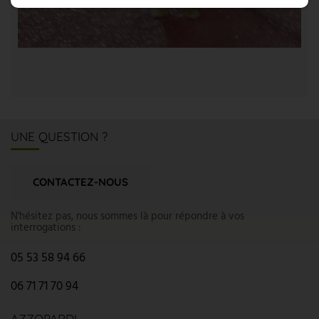
UNE QUESTION ?
CONTACTEZ-NOUS
N'hésitez pas, nous sommes là pour répondre à vos
interrogations :
05 53 58 94 66
06 71 71 70 94
AZZOPARDI