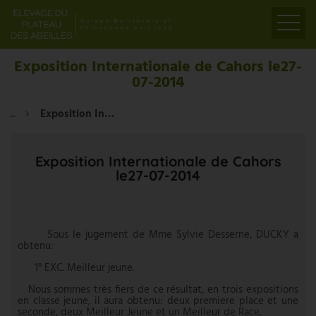
ACCUEIL
Exposition Internationale de Cahors le27-
07-2014
PRÉSENTATION
ELEVAGE
...
Exposition Internationale de Cahors le27-07-2014
LIENS
PARTENAIRES
Exposition Internationale de Cahors
le27-07-2014
VIDÉOS
CONTACT
Sous le jugement de Mme Sylvie Desserne, DUCKY a
obtenu:
1° EXC. Meilleur jeune.
Nous sommes très fiers de ce résultat, en trois expositions
en classe jeune, il aura obtenu: deux premiere place et une
seconde, deux Meilleur Jeune et un Meilleur de Race.