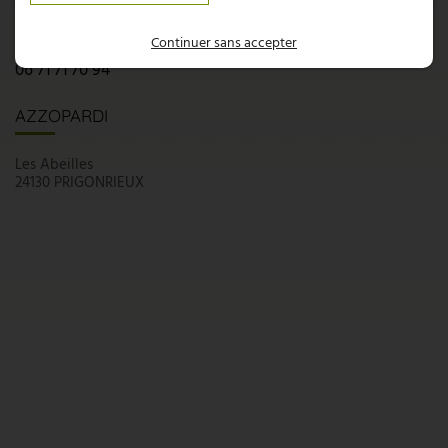
05 53 58 94 66
Continuer sans accepter
06 71 71 70 94
AZZOPARDI
Les Abeilles
24130 PRIGONRIEUX