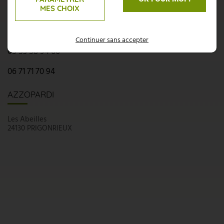
MES CHOIX
N'hésitez pas, nous sommes là pour répondre à vos
interrogations :
Continuer sans accepter
05 53 58 94 66
06 71 71 70 94
AZZOPARDI
Les Abeilles
24130 PRIGONRIEUX