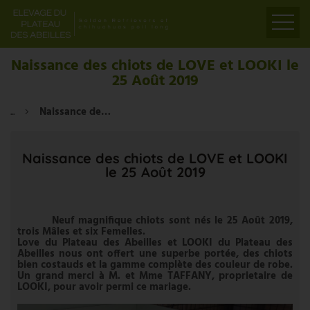
ACCUEIL
Naissance des chiots de LOVE et LOOKI le
25 Août 2019
PRÉSENTATION
ELEVAGE
...
Naissance des chiots de LOVE et LOOKI le 25 Août 2019
LIENS
PARTENAIRES
Naissance des chiots de LOVE et LOOKI
le 25 Août 2019
VIDÉOS
CONTACT
Neuf magnifique chiots sont nés le 25 Août 2019,
trois Mâles et six Femelles.
Love du Plateau des Abeilles et LOOKI du Plateau des
Abeilles nous ont offert une superbe portée, des chiots
bien costauds et la gamme complète des couleur de robe.
Un grand merci à M. et Mme TAFFANY, proprietaire de
LOOKI, pour avoir permi ce mariage.