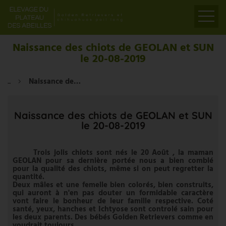
ACCUEIL
Naissance des chiots de GEOLAN et SUN
le 20-08-2019
PRÉSENTATION
ELEVAGE
...
Naissance des chiots de GEOLAN et SUN le 20-08-2019
LIENS
PARTENAIRES
Naissance des chiots de GEOLAN et SUN
le 20-08-2019
VIDÉOS
CONTACT
Trois jolis chiots sont nés le 20 Août , la maman
GEOLAN pour sa dernière portée nous a bien comblé
pour la qualité des chiots, même si on peut regretter la
quantité.
Deux mâles et une femelle bien colorés, bien construits,
qui auront à n'en pas douter un formidable caractère
vont faire le bonheur de leur famille respective. Coté
santé, yeux, hanches et Ichtyose sont controlé sain pour
les deux parents. Des bébés Golden Retrievers comme en
voudrait toujours.