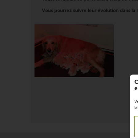
Vous pourrez suivre leur évolution dans la r
C
e
Vo
le