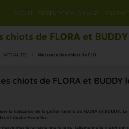
ACCUEIL
PRÉSENTATION
ELEVAGE
LIENS PAR
s chiots de FLORA et BUDDY 
ACTUALITES
Naissance des chiots de FLORA et BUDDY le 18-02-2014
es chiots de FLORA et BUDDY l
r la naissance de la petite famille de FLORA et BUDDY. Le ma
âles et Quatre Femelles.
 pas quitter la nurserie une minute, tellement elle prend son