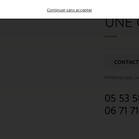
Continuer sans accepter
UNE 
CONTACT
N'hésitez pas, 
:
05 53 5
06 71 7