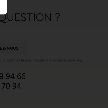
QUESTION ?
EZ-NOUS
nous sommes là pour répondre à vos interrogations
8 94 66
1 70 94