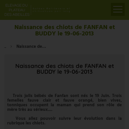
ACCUEIL
Naissance des chiots de FANFAN et
BUDDY le 19-06-2013
PRÉSENTATION
ELEVAGE
...
Naissance des chiots de FANFAN et BUDDY le 19-06-2013
LIENS
PARTENAIRES
Naissance des chiots de FANFAN et
BUDDY le 19-06-2013
VIDÉOS
CONTACT
Trois jolis bébés de Fanfan sont nés le 19 Juin. Trois
femelles fauve clair et fauve orangé, bien vives,
tonniques occupent la maman qui prend son rôle de
mère très au sérieux....
Vous allez pouvoir suivre leur évolution dans la
rubrique les chiots.