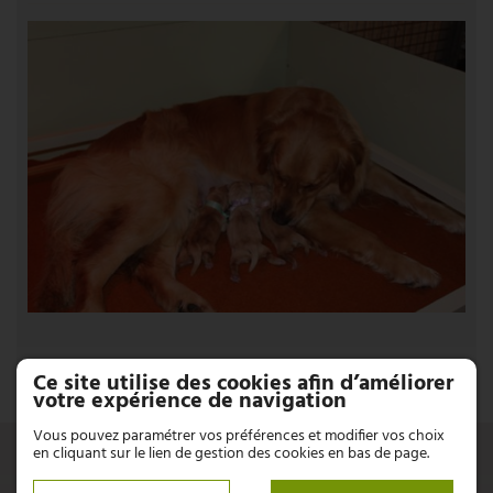
Ce site utilise des cookies afin d’améliorer
votre expérience de navigation
Vous pouvez paramétrer vos préférences et modifier vos choix
UNE QUESTION ?
en cliquant sur le lien de gestion des cookies en bas de page.