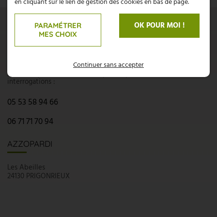
en cliquant sur le lien de gestion des cookies en bas de page.
UNE QUESTION ?
OK POUR MOI !
PARAMÉTRER
MES CHOIX
CONTACTEZ-NOUS
Continuer sans accepter
N'hésitez pas, nous sommes là pour répondre à vos
interrogations :
05 53 58 94 66
06 71 71 70 94
AZZOPARDI
Les Abeilles
24130 PRIGONRIEUX