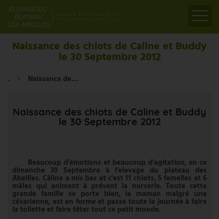
ACCUEIL
Naissance des chiots de Caline et Buddy
le 30 Septembre 2012
PRÉSENTATION
ELEVAGE
...
Naissance des chiots de Caline et Buddy le 30 Septembre 2012
LIENS
PARTENAIRES
Naissance des chiots de Caline et Buddy
le 30 Septembre 2012
VIDÉOS
CONTACT
Beaucoup d'émotions et beaucoup d'agitation, en ce
dimanche 30 Septembre à l'elevage du plateau des
Abeilles. Câline a mis bas et c'est 11 chiots, 5 femelles et 6
mâles qui animent à présent la nurserie. Toute cette
grande famille se porte bien, la maman malgré une
césarienne, est en forme et passe toute la journée à faire
la toilette et faire têter tout ce petit monde.