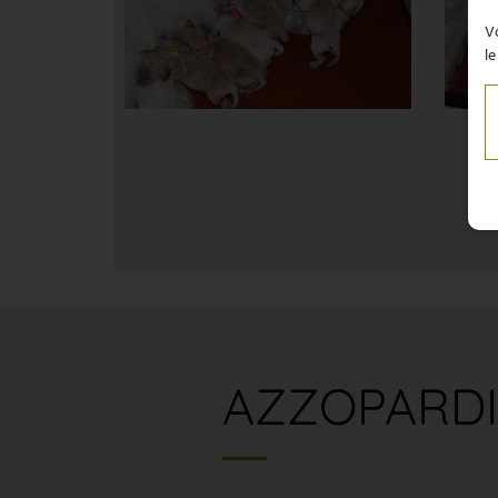
Vo
le
AZZOPARDI