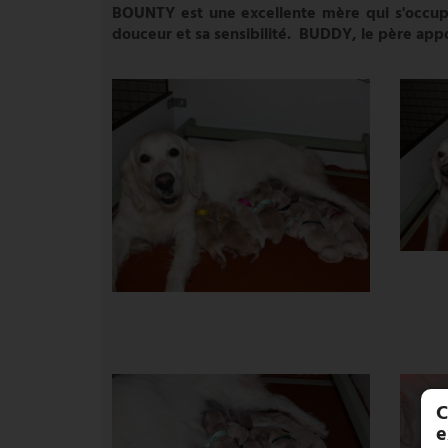
BOUNTY est une excellente mère qui s'occupe t
douceur et sa sensibilité. BUDDY, le père appor
C
e