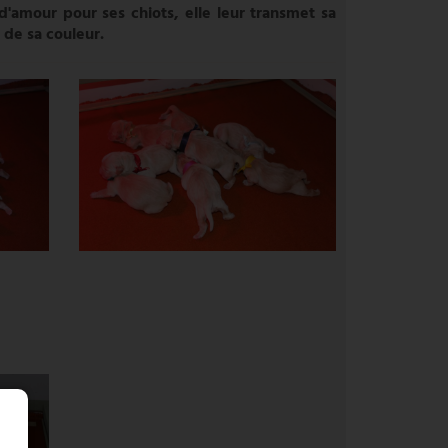
'amour pour ses chiots, elle leur transmet sa
t de sa couleur.