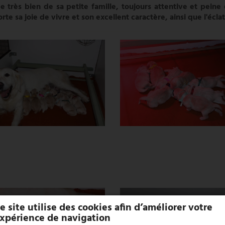
rès bien de sa petite famille, toujours attentive et peine d
te sa joie de vivre et son excellent caractère, ainsi que l'écla
e site utilise des cookies afin d’améliorer votre
xpérience de navigation