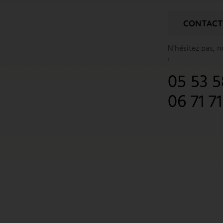
CONTACT
N'hésitez pas, 
:
05 53 5
06 71 7