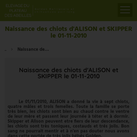
ACCUEIL
Naissance des chiots d'ALISON et SKIPPER
le 01-11-2010
PRÉSENTATION
ELEVAGE
...
Naissance des chiots d'ALISON et SKIPPER le 01-11-2010
LIENS
PARTENAIRES
Naissance des chiots d'ALISON et
SKIPPER le 01-11-2010
VIDÉOS
CONTACT
Le 01/11/2010, ALISON a donné la vie à sept chiots,
quatre mâles et trois femelles. Toute la famille se porte
très bien, les chiots sont bien au chaud contre le ventre
de leur mère et passent leur journée à téter et à dormir.
Skipper et Alison peuvent etre fiers de leur descendance,
les chiots sont très toniques, costauds et trés jolis. Bon
sang ne pourrait mentir et à n'en pas douter nous avons
dans cette portée de très jolis bébés Golden.