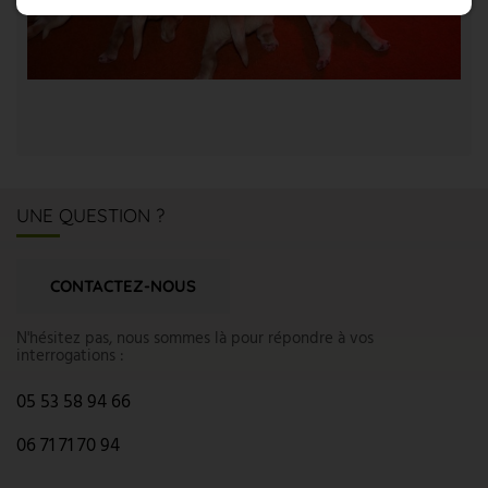
UNE QUESTION ?
CONTACTEZ-NOUS
N'hésitez pas, nous sommes là pour répondre à vos
interrogations :
05 53 58 94 66
06 71 71 70 94