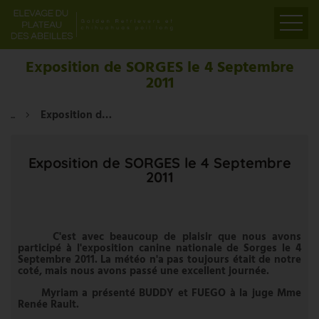
ACCUEIL
Exposition de SORGES le 4 Septembre
2011
PRÉSENTATION
ELEVAGE
...
Exposition de SORGES le 4 Septembre 2011
LIENS
PARTENAIRES
Exposition de SORGES le 4 Septembre
2011
VIDÉOS
CONTACT
C'est avec beaucoup de plaisir que nous avons
participé à l'exposition canine nationale de Sorges le 4
Septembre 2011. La météo n'a pas toujours était de notre
coté, mais nous avons passé une excellent journée.
Myriam a présenté BUDDY et FUEGO à la juge Mme
Renée Rault.