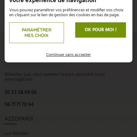
votre expérience de navigation
Vous pouvez paramétrer vos préférences et modifier vos choix
en cliquant sur le lien de gestion des cookies en bas de page.
OK POUR MOI !
PARAMÉTRER
MES CHOIX
UNE QUESTION ?
Continuer sans accepter
CONTACTEZ-NOUS
N'hésitez pas, nous sommes là pour répondre à vos
interrogations :
05 53 58 94 66
06 71 71 70 94
AZZOPARDI
Les Abeilles