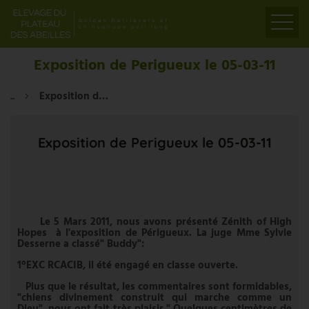
ACCUEIL
Exposition de Perigueux le 05-03-11
PRÉSENTATION
...
Exposition de Perigueux le 05-03-11
ELEVAGE
LIENS
Exposition de Perigueux le 05-03-11
PARTENAIRES
VIDÉOS
CONTACT
Le 5 Mars 2011, nous avons présenté Zénith of High
Hopes à l'exposition de Périgueux. La juge Mme Sylvie
Desserne a classé" Buddy":
1°EXC RCACIB, il été engagé en classe ouverte.
Plus que le résultat, les commentaires sont formidables,
"chiens divinement construit qui marche comme un
Dieu", nous ont fait très plaisir." Quelques centimètres de