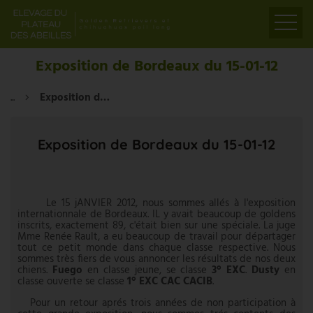
ACCUEIL
Exposition de Bordeaux du 15-01-12
PRÉSENTATION
...
Exposition de Bordeaux du 15-01-12
ELEVAGE
LIENS
Exposition de Bordeaux du 15-01-12
PARTENAIRES
VIDÉOS
CONTACT
Le 15 jANVIER 2012, nous sommes allés à l'exposition
internationnale de Bordeaux. IL y avait beaucoup de goldens
inscrits, exactement 89, c'était bien sur une spéciale. La juge
Mme Renée Rault, a eu beaucoup de travail pour départager
tout ce petit monde dans chaque classe respective. Nous
sommes très fiers de vous annoncer les résultats de nos deux
chiens.
Fuego
en classe jeune, se classe
3° EXC
.
Dusty
en
classe ouverte se classe
1° EXC CAC CACIB
.
Pour un retour aprés trois années de non participation à