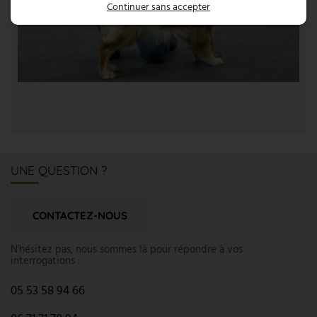
Continuer sans accepter
UNE QUESTION ?
CONTACTEZ-NOUS
N'hésitez pas, nous sommes là pour répondre à vos
interrogations :
05 53 58 94 66