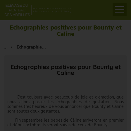
ACCUEIL
Echographies positives pour Bounty et
Caline
PRÉSENTATION
ELEVAGE
...
Echographies positives pour Bounty et Caline
LIENS
PARTENAIRES
Echographies positives pour Bounty et
Caline
VIDÉOS
CONTACT
C'est toujours avec beaucoup de joie et d'émotion, que
nous allons passer les échographies de gestation. Nous
sommes très heureux de vous annoncer que Bounty et Câline
sont toutes deux gestantes.
Fin septembre les bébés de Câline arriveront en premier
et début octobre ils seront suivis de ceux de Bounty.