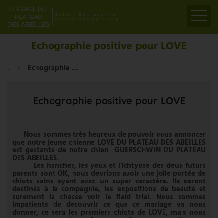
ACCUEIL
Echographie positive pour LOVE
PRÉSENTATION
...
Echographie positive pour LOVE
ELEVAGE
LIENS
Echographie positive pour LOVE
PARTENAIRES
VIDÉOS
Nous sommes très heureux de pouvoir vous annoncer
CONTACT
que notre jeune chienne LOVE DU PLATEAU DES ABEILLES
est gestante de notre chien GUERSCHWIN DU PLATEAU
DES ABEILLES.
Les hanches, les yeux et l'ichtyose des deux futurs
parents sont OK, nous devrions avoir une jolie portée de
chiots sains ayant avec un super caractère. Ils seront
destinés à la compagnie, les expositions de beauté et
surement la chasse voir le field trial. Nous sommes
impatients de decouvrir ce que ce mariage va nous
donner, ce sera les premiers chiots de LOVE, mais nous