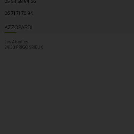
05 53 58 94 66
06 71 71 70 94
AZZOPARDI
Les Abeilles
24130 PRIGONRIEUX