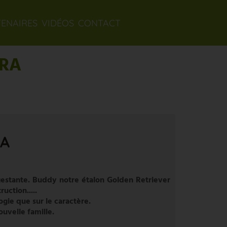
TENAIRES
VIDÉOS
CONTACT
ORA
RA
estante. Buddy notre étalon Golden Retriever
uction.....
ogie que sur le caractère.
ouvelle famille.