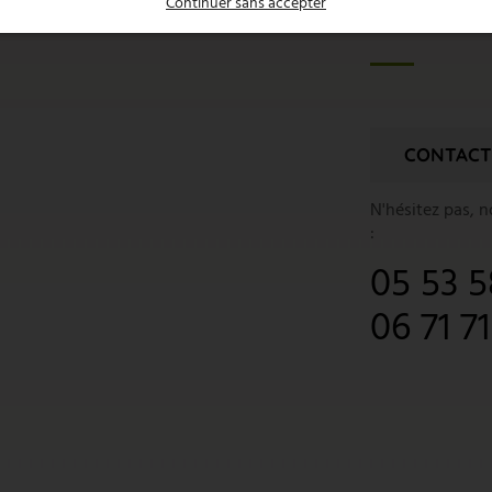
UNE 
Continuer sans accepter
CONTACT
N'hésitez pas, 
:
05 53 5
06 71 7