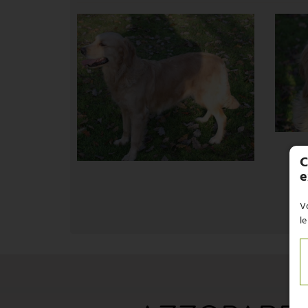
C
e
Vo
le