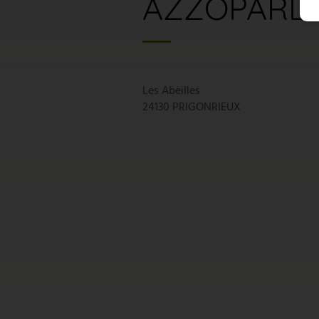
AZZOPARDI
Les Abeilles
24130 PRIGONRIEUX