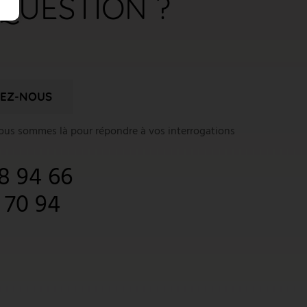
QUESTION ?
EZ-NOUS
nous sommes là pour répondre à vos interrogations
8 94 66
1 70 94