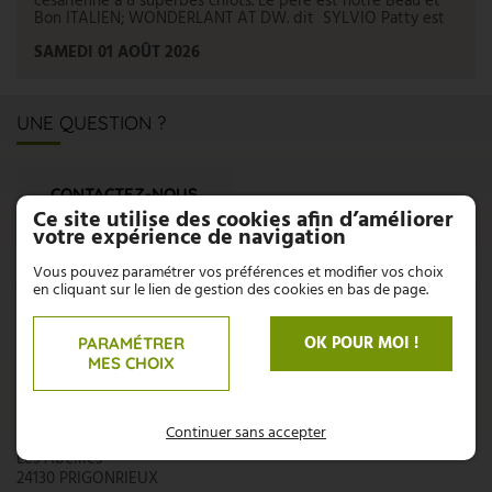
césarienne à 8 superbes chiots. Le père est notre Beau et
Bon ITALIEN; WONDERLANT AT DW. dit SYLVIO Patty est
SAMEDI 01 AOÛT 2026
UNE QUESTION ?
CONTACTEZ-NOUS
Ce site utilise des cookies afin d’améliorer
votre expérience de navigation
N'hésitez pas, nous sommes là pour répondre à vos
interrogations :
Vous pouvez paramétrer vos préférences et modifier vos choix
en cliquant sur le lien de gestion des cookies en bas de page.
05 53 58 94 66
OK POUR MOI !
PARAMÉTRER
06 71 71 70 94
MES CHOIX
AZZOPARDI
Continuer sans accepter
Les Abeilles
24130 PRIGONRIEUX