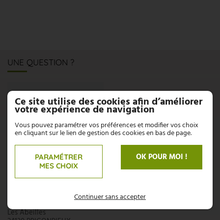
UNE QUESTION ?
CONTACTEZ-NOUS
Ce site utilise des cookies afin d’améliorer
votre expérience de navigation
N'hésitez pas, nous sommes là pour répondre à vos
interrogations :
Vous pouvez paramétrer vos préférences et modifier vos choix
en cliquant sur le lien de gestion des cookies en bas de page.
05 53 58 94 66
OK POUR MOI !
PARAMÉTRER
06 71 71 70 94
MES CHOIX
AZZOPARDI
Continuer sans accepter
Les Abeilles